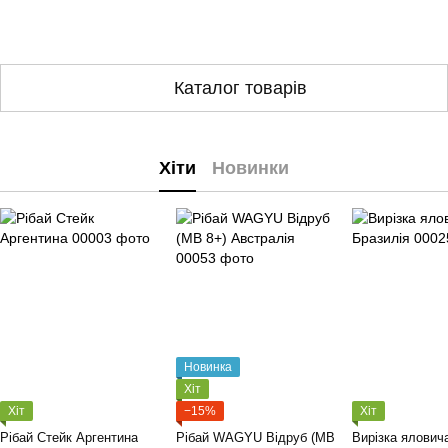
Каталог товарів
Хіти
Новинки
Новинка
Хіт
Хіт
−15%
Хіт
Рібай Стейк Аргентина
Рібай WAGYU Відруб (MB
Вирізка ялович