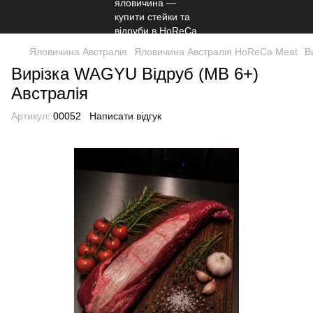
Яловичина Австралія
Яловичина Австралія HoReCa Meat
В
Вирізка WAGYU Відруб (MB 6+)
Австралія
Артикул:
00052
Написати відгук