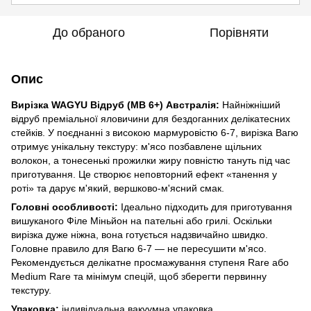
До обраного
Порівняти
Опис
Вирізка WAGYU Відруб (MB 6+) Австралія
:
Найніжніший
відруб преміальної яловичини для бездоганних делікатесних
стейків. У поєднанні з високою мармуровістю 6-7, вирізка Вагю
отримує унікальну текстуру: м'ясо позбавлене щільних
волокон, а тонесенькі прожилки жиру повністю тануть під час
приготування. Це створює неповторний ефект «танення у
роті» та дарує м'який, вершково-м'ясний смак.
Головні особливості:
Ідеально підходить для приготування
вишуканого Філе Міньйон на пательні або грилі. Оскільки
вирізка дуже ніжна, вона готується надзвичайно швидко.
Головне правило для Вагю 6-7 — не пересушити м'ясо.
Рекомендується делікатне просмажування ступеня Rare або
Medium Rare та мінімум спецій, щоб зберегти первинну
текстуру.
Упаковка:
індивідуальна вакуумна упаковка.